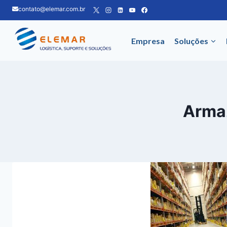
Pular
contato@elemar.com.br
para
o
Empresa
Soluções
Conteúdo
Arma