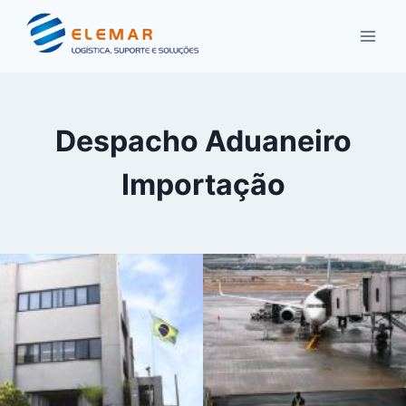
Pular
para
o
Conteúdo
Despacho Aduaneiro
Importação