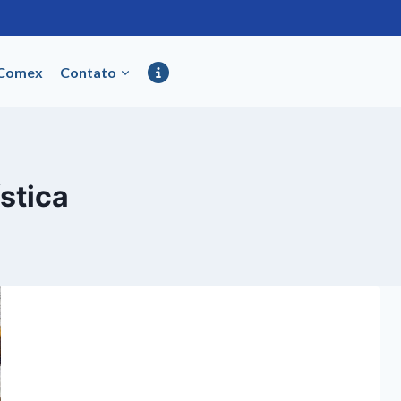
 Comex
Contato
stica