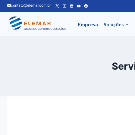
Pular
contato@elemar.com.br
para
o
Empresa
Soluções
Conteúdo
Serv